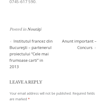
0745-617 590.
Posted in
Noutăţi
Post
Institutul francez din
Anunt important –
Bucureşti – partenerul
Concurs
navigation
proiectului “Cele mai
frumoase carti” in
2013
LEAVE A REPLY
Your email address will not be published.
Required fields
are marked
*