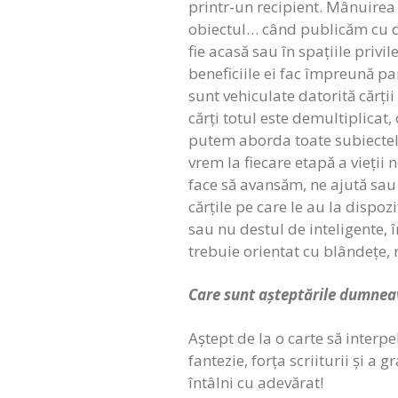
printr-un recipient. Mânuirea u
obiectul… când publicăm cu dra
fie acasă sau în spațiile privi
beneficiile ei fac împreună pa
sunt vehiculate datorită cărți
cărți totul este demultiplicat,
putem aborda toate subiectele
vrem la fiecare etapă a vieții
face să avansăm, ne ajută sau 
cărțile pe care le au la dispozi
sau nu destul de inteligente, în
trebuie orientat cu blândețe, r
Care sunt așteptările dumneav
Aștept de la o carte să interpe
fantezie, forța scriiturii și a 
întâlni cu adevărat!