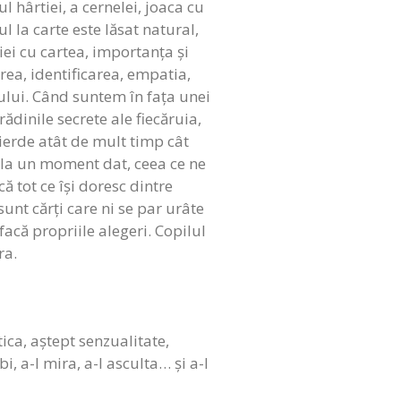
 hârtiei, a cernelei, joaca cu
 la carte este lăsat natural,
ției cu cartea, importanța și
rea, identificarea, empatia,
nului. Când suntem în fața unei
ădinile secrete ale fiecăruia,
erde atât de mult timp cât
t la un moment dat, ceea ce ne
ă tot ce își doresc dintre
sunt cărți care ni se par urâte
 facă propriile alegeri. Copilul
ra.
tica, aștept senzualitate,
bi, a-l mira, a-l asculta… și a-l