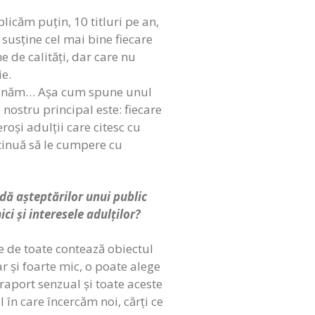
icăm puțin, 10 titluri pe an,
 susține cel mai bine fiecare
e de calități, dar care nu
ie.
 minunăm… Așa cum spune unul
 nostru principal este: fiecare
roși adulții care citesc cu
ntinuă să le cumpere cu
dă așteptărilor unui public
ci și interesele adulților?
nte de toate contează obiectul
r și foarte mic, o poate alege
 raport senzual și toate aceste
în care încercăm noi, cărți ce