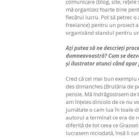
comunicare (blog, site, rețele 
mă organizez foarte bine pent
fiecărui lucru. Pot să petrec o
freelance) pentru un proiect a
organizând standul pentru un
Ați putea să ne descrieți proc
dumneavoastră? Cum se dezvoltă
și ilustrator atunci când apa
Cred că cel mai bun exemplu es
des dimanches (Brutăria de pe 
pensie. Mă îndrăgostisem de t
am înțeles dincolo de ce nu vo
jumătate o cam lua în toate dir
autorul a terminat ce era de re
diferită de tot ceea ce Grass
lucrasem niciodată, însă îi c