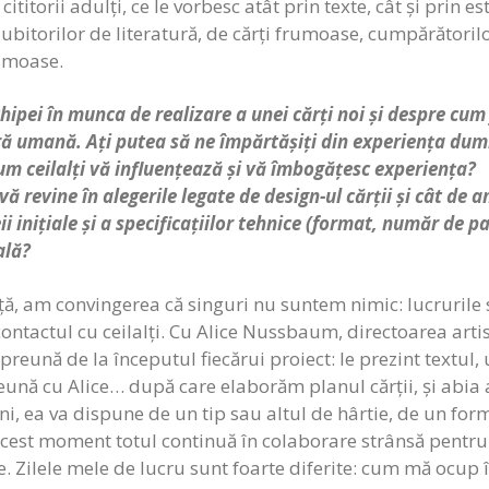
cititorii adulți, ce le vorbesc atât prin texte, cât și prin es
iubitorilor de literatură, de cărți frumoase, cumpărătorilo
rumoase.
hipei în munca de realizare a unei cărți noi și despre cum 
ură umană. Ați putea să ne împărtășiți din experiența du
um ceilalți vă influențează și vă îmbogățesc experiența?
 revine în alegerile legate de design-ul cărții și cât de a
 inițiale și a specificațiilor tehnice (format, număr de pa
ală?
ață, am convingerea că singuri nu suntem nimic: lucrurile
contactul cu ceilalți. Cu Alice Nussbaum, directoarea artis
reună de la începutul fiecărui proiect: le prezint textul, 
ună cu Alice… după care elaborăm planul cărții, și abia a
i, ea va dispune de un tip sau altul de hârtie, de un for
 acest moment totul continuă în colaborare strânsă pentru 
ce. Zilele mele de lucru sunt foarte diferite: cum mă ocup 