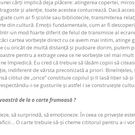
nei cărți implică deja plăcere: atingerea copertei, mirosul
goste și atenție, toate acestea conlucrează. Dacă accesul
legiate cum ar fi școlile sau bibliotecile, transmiterea rela
rte din cultură. Emoții fundamentale, cum ar fi descoperi
i într-un mod foarte diferit de felul de transmisie al ecra
 căci cartea vorbește direct cu ce avem mai intim, atinge gr
 cu oricât de multă distanță și pudoare dorim, putem pi
 noastre pentru a extrage ceea ce ne vorbește cel mai mul
ne împiedică. Eu cred că trebuie să lăsăm copiii să citeasc
ție, indiferent de vârsta preconizată a priori. Bineînțeles, 
să cititul de „orice” constituie copilul și îl lasă liber să-și
espectându-i-se gusturile și astfel i se construiește cultu
oastră de la o carte frumoasă ?
leze, să surprindă, să emoționeze. În ceea ce privește este
graficii… O carte trebuie să-și cheme cititorul pentru a-i vor