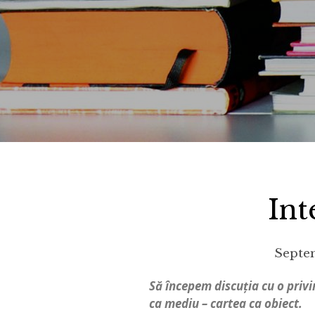
Int
Septem
Să începem discuția cu o privir
ca mediu – cartea ca obiect.