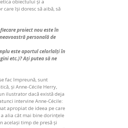
tetica obiectului și a
r care își doresc să aibă, să
fiecare proiect nou este în
mneavoastră personală de
mplu este aportul celorlalți în
gini etc.)? Ați putea să ne
 se fac împreună, sunt
tică, și Anne-Cécile Herry,
un ilustrator dacă există deja
tunci intervine Anne-Cécile:
mat apropiat de ideea pe care
a alia cât mai bine dorințele
în același timp de presă și