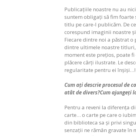
Publicațiile noastre nu au nic
suntem obligați să fim foarte s
titlu pe care-l publicăm. De c
corespund imaginii noastre și 
Fiecare dintre noi a păstrat 
dintre ultimele noastre titluri
moment este prețios, poate fi 
plăcere cărți ilustrate. Le des
regularitate pentru ei înșiși…!
Cum ați descrie procesul de co
atât de divers?Cum ajungeți la 
Pentru a reveni la diferența di
carte… o carte pe care o iubim
din biblioteca sa și privi sing
senzații ne rămân gravate în m