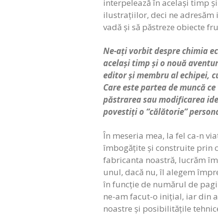
interpelează în același timp și 
ilustrațiilor, deci ne adresăm 
vadă și să păstreze obiecte f
Ne-ați vorbit despre chimia ec
același timp și o nouă avent
editor și membru al echipei, c
Care este partea de muncă ce vă
păstrarea sau modificarea ideii
povestiți o “călătorie” person
În meseria mea, la fel ca-n vi
îmbogățite și construite prin 
fabricanta noastră, lucrăm împ
unul, dacă nu, îl alegem împre
în funcție de numărul de pagin
ne-am facut-o inițial, iar din
noastre și posibilitățile tehni