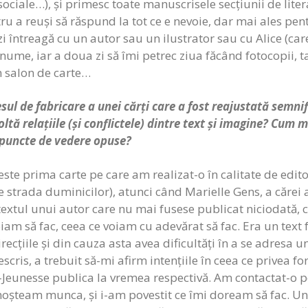
sociale…), și primesc toate manuscrisele secțiunii de liter
ru a reuși să răspund la tot ce e nevoie, dar mai ales pe
 zi întreagă cu un autor sau un ilustrator sau cu Alice (car
nume, iar a doua zi să îmi petrec ziua făcând fotocopii, 
 salon de carte…
esul de fabricare a unei cărți care a fost reajustată semni
 relațiile (și conflictele) dintre text și imagine? Cum 
r puncte de vedere opuse?
te prima carte pe care am realizat-o în calitate de edito
strada duminicilor), atunci când Marielle Gens, a cărei a
extul unui autor care nu mai fusese publicat niciodată, c
iam să fac, ceea ce voiam cu adevărat să fac. Era un text
ecțiile și din cauza asta avea dificultăți în a se adresa u
scris, a trebuit să-mi afirm intențiile în ceea ce privea fo
et-Jeunesse publica la vremea respectivă. Am contactat-o
unoșteam munca, și i-am povestit ce îmi doream să fac. U