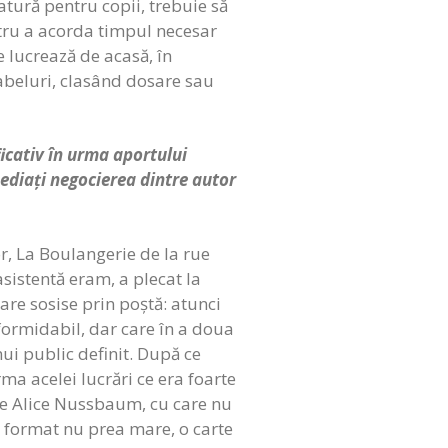
atură pentru copii, trebuie să
ntru a acorda timpul necesar
e lucrează de acasă, în
tabeluri, clasând dosare sau
ficativ în urma aportului
mediați negocierea dintre autor
r, La Boulangerie de la rue
sistentă eram, a plecat la
are sosise prin poștă: atunci
 formidabil, dar care în a doua
nui public definit. După ce
rma acelei lucrări ce era foarte
 pe Alice Nussbaum, cu care nu
n format nu prea mare, o carte