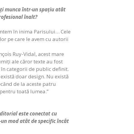
eți munca într-un spațiu atât
ofesional înalt?
suntem în inima Parisului… Cele
ilor pe care le avem cu autorii
ançois Ruy-Vidal, acest mare
miți ale căror texte au fost
în categorii de public definit.
, există doar design. Nu există
Plecând de la aceste patru
 pentru toată lumea.”
ditorial este conectat cu
-un mod atât de specific încât