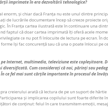
cărții imprimate în era dezvoltării tehnologice?
l enorm, și chiar dacă Franța nu este unul dintre principal
esați de lucrările documentare încep să creeze proiecte or
ogic. În Franța cartea ilustrată este în continuare una din
 fiind faptul că doar cartea imprimată îți oferă acele mome
ivilegiate ce nu pot fi înlocuite de lectura pe ecran. În do
 forme își fac concurență sau că una o poate înlocui pe cea
e pe Internet, multimedia, televiziune este copleșitoare.
și diversificată. Cum considerați că noi, părinți sau pedag
 În ce fel mai sunt cărțile importante în procesul de învăț
a creierului arată că lectura de pe un suport de hârtie 
 Participarea și implicarea copilului sunt foarte diferite în
ori de conținut: felul în care transmitem emoții, mesaje,