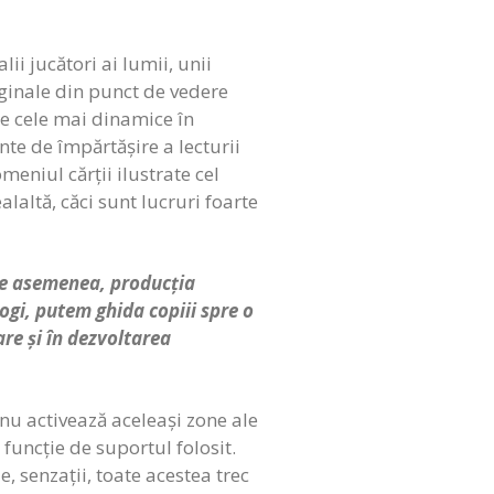
ii jucători ai lumii, unii
iginale din punct de vedere
tre cele mai dinamice în
nte de împărtășire a lecturii
meniul cărții ilustrate cel
laltă, căci sunt lucruri foarte
 De asemenea, producția
ogi, putem ghida copiii spre o
are și în dezvoltarea
nu activează aceleași zone ale
 funcție de suportul folosit.
 senzații, toate acestea trec