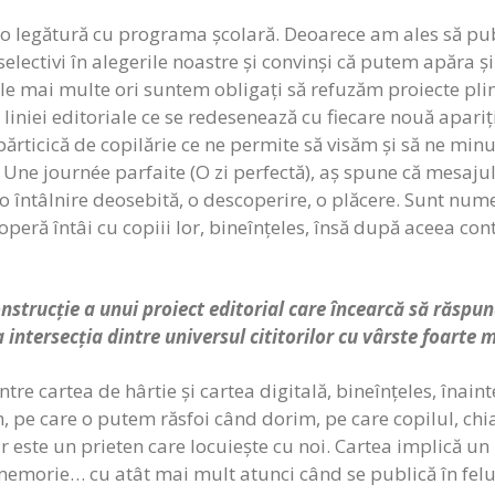
io legătură cu programa școlară. Deoarece am ales să publ
electivi în alegerile noastre și convinși că putem apăra și
ele mai multe ori suntem obligați să refuzăm proiecte plin
liniei editoriale ce se redesenează cu fiecare nouă apariț
o părticică de copilărie ce ne permite să visăm și să ne
, Une journée parfaite (O zi perfectă), aș spune că mesajul
o întâlnire deosebită, o descoperire, o plăcere. Sunt nume
coperă întâi cu copiii lor, bineînțeles, însă după aceea co
nstrucție a unui proiect editorial care încearcă să răspun
intersecția dintre universul cititorilor cu vârste foarte mi
ntre cartea de hârtie și cartea digitală, bineînțeles, înai
, pe care o putem răsfoi când dorim, pe care copilul, chia
ur este un prieten care locuiește cu noi. Cartea implică un
emorie… cu atât mai mult atunci când se publică în felul 