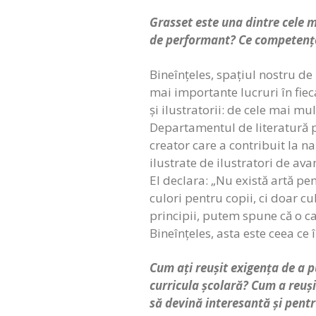
Grasset este una dintre cele m
de performant? Ce competențe 
Bineînțeles, spațiul nostru de
mai importante lucruri în fieca
și ilustratorii: de cele mai mu
Departamentul de literatură pe
creator care a contribuit la na
ilustrate de ilustratori de ava
El declara: „Nu există artă pen
culori pentru copii, ci doar cu
principii, putem spune că o c
Bineînțeles, asta este ceea c
Cum ați reușit exigența de a p
curricula școlară? Cum a reuși
să devină interesantă și pentr