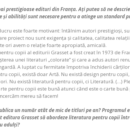
ai prestigioase edituri din Franța. Ați putea să ne descri
și abilități sunt necesare pentru a atinge un standard pr
 lucru este foarte motivant: întâlnim autori prestigioși, 
re proiect nou sunt exigența și calitatea, calitatea relați
lte ori avem o relație foarte apropiată, amicală.
ntru copii al editurii Grasset a fost creat în 1973 de Fr
șterea unei literaturi „colorate” și care a adus autori renu
ngardă. A luptat cu fermitate împotriva închiderii cărților 
tru copii, există doar Artă. Nu există design pentru copii
lori. Nu există literatură pentru copii, ci Literatură. (…) 
arte pentru copii este bună atunci când este o carte bună
e încercăm mereu să facem!
ublica un număr atât de mic de titluri pe an? Programul e
t editura Grasset să abordeze literatura pentru copii într
u adulți?