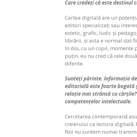
Care credeți că este destinul 
Cartea digitală are un potenția
editori specializați sau inter
estetic, grafic, ludic și pedag
librării, și asta e normal dat
în doi, cu un copil, momente pr
puțin, eu nu cred că cele două
diferite.
Sunteți părinte. Informația d
editorială este foarte bogată 
relație mai strânsă cu cărțile?
competențelor intelectuale.
Cercetarea contemporană asupr
creierului ca lectura digitală.
Noi nu suntem numai transmițăt