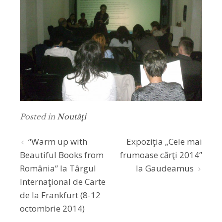
Posted in
Noutăţi
Post
“Warm up with
Expoziţia „Cele mai
Beautiful Books from
frumoase cărţi 2014”
navigation
România” la Târgul
la Gaudeamus
Internaţional de Carte
de la Frankfurt (8-12
octombrie 2014)