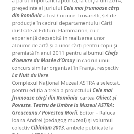
a părut important faptul că, la ediţia din 2014,
preşedinte al juriului
Cele mai frumoase cărţi
din România
a fost Corinne Trovarelli, șef de
producție în cadrul departamentului Cărți
ilustrate al Editurii Flammarion, cu o
experienţă deosebită în realizarea unor
albume de artă și a unor cărți pentru copii şi
premiată în anul 2011 pentru albumul
Chefs
d’oeuvre du Musée d’Orsay
în cadrul unui
concurs similar organizat în Franţa, respectiv
La Nuit du livre
.
Complexul Naţional Muzeal ASTRA a selectat,
pentru ediţia a treia a proiectului
Cele mai
frumoase cărţi din România
, cartea
Obiect și
Poveste. Teatru de Umbre la Muzeul ASTRA:
Greuceanu / Povestea Morii
, Editor – Raluca
Ioana Andrei (pedagog muzeal) şi volumul
colectiv
Cibinium 2013
, ambele publicate la