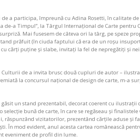
i de a participa, împreună cu Adina Rosetti, în calitate de 
 de-a Timpul”, la Târgul Internațional de Carte pentru Co
surpriză. Mai fusesem de câteva ori la târg, pe speze pro
and prăfuit (în ciuda faptului că era de un roșu insuportab
i cu cărți puține și slabe, invitați la fel de nepregătiți și 
 Culturii de a invita brusc două cupluri de autor – ilustra
emiată la concursul național de design de carte, m-a surpr
 găsit un stand prezentabil, decorat coerent cu ilustrații 
o selecție bună de carte, în care se regăseau și finalistele
 răspunzând vizitatorilor, prezentând cărțile aduse și fa
nești. În mod evident, anul acesta cartea românească pent
ant eveniment de profil din lume.