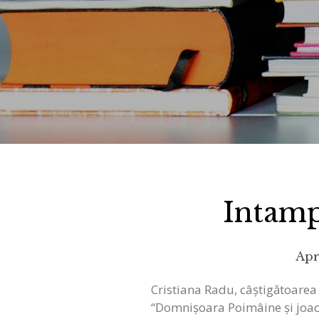
Intamp
Apr
Cristiana Radu, câștigătoare
“Domnișoara Poimâine și joaca