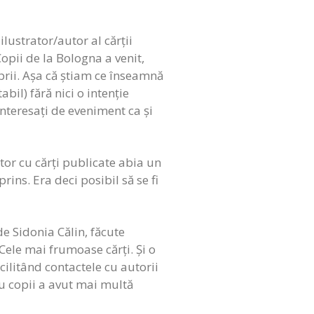
ilustrator/autor al cărții
pii de la Bologna a venit,
prii. Așa că știam ce înseamnă
il) fără nici o intenție
neinteresați de eveniment ca și
tor cu cărți publicate abia un
ins. Era deci posibil să se fi
de Sidonia Călin, făcute
 Cele mai frumoase cărți. Și o
cilitând contactele cu autorii
ru copii a avut mai multă