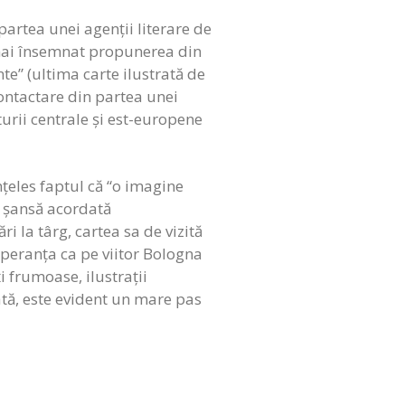
partea unei agenții literare de
mai însemnat propunerea din
te” (ultima carte ilustrată de
contactare din partea unei
aturii centrale și est-europene
nțeles faptul că “o imagine
o șansă acordată
ri la târg, cartea sa de vizită
peranța ca pe viitor Bologna
 frumoase, ilustrații
ată, este evident un mare pas